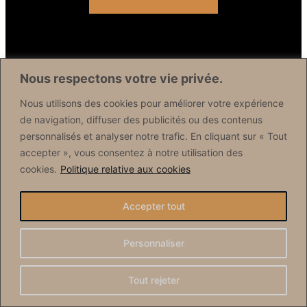
CINPA
Nous respectons votre vie privée.
Nous utilisons des cookies pour améliorer votre expérience
Vous êtes un militant du dialogue entre les cultures
de navigation, diffuser des publicités ou des contenus
et les religions ? Vous êtes engagé dans une
personnalisés et analyser notre trafic. En cliquant sur « Tout
association interconvictionnelle ? Rejoignez nous !
accepter », vous consentez à notre utilisation des
cookies.
Politique relative aux cookies
Accepter tout
Personnaliser
Tout rejeter