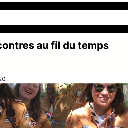
 sommes-nous ?
La Charte
Actions
Actualités
Me
ontres au fil du temps
20