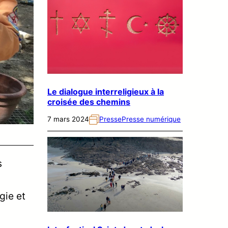
Le dialogue interreligieux à la
croisée des chemins
7 mars 2024
Presse
Presse numérique
s
gie et