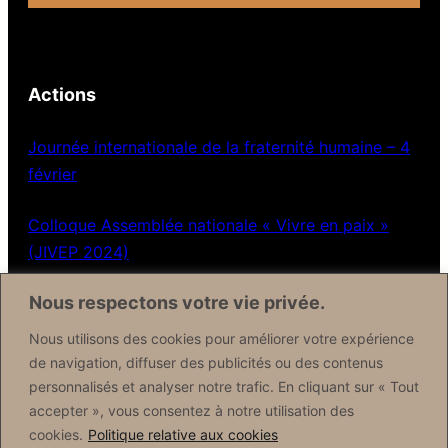
Actions
Journée internationale de la fraternité humaine – 4
février
Colloque Assemblée nationale « Vivre en paix »
(JIVEP 2024)
Nous respectons votre vie privée.
Contactez nous
Nous utilisons des cookies pour améliorer votre expérience
de navigation, diffuser des publicités ou des contenus
Formulaire de contact
personnalisés et analyser notre trafic. En cliquant sur « Tout
accepter », vous consentez à notre utilisation des
Réseaux sociaux
cookies.
Politique relative aux cookies