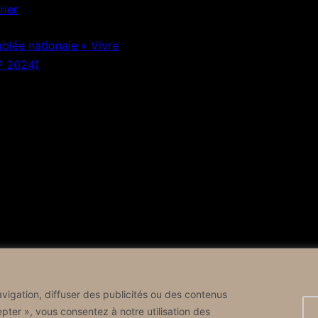
rier
lée nationale « Vivre
P 2024)
vigation, diffuser des publicités ou des contenus
epter », vous consentez à notre utilisation des