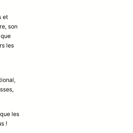
s et
re, son
s que
rs les
ional,
esses,
rque les
s !