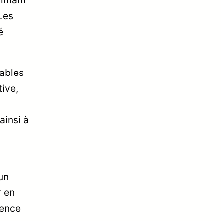
 Les
é
sables
tive,
ainsi à
un
r en
gence