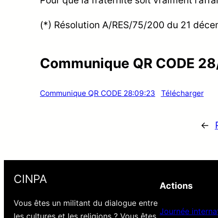
(*) Résolution A/RES/75/200 du 21 déc
Communique QR CODE 28
Communique QR CODE 28:09:23
Télécharger
←
CINPA
Actions
Vous êtes un militant du dialogue entre
Journée internat
les cultures et les religions ? Vous êtes