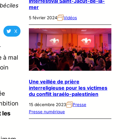
Interfestival Saint-Jacut-de-la-
béciles
mer
5 février 2024
Vidéos
X
r
e à mal
soin
Une veillée de prière
interreligieuse pour les victimes
ée
du conflit israélo-palestinien
mbition
15 décembre 2023
Presse
Presse numérique
 les
d imam