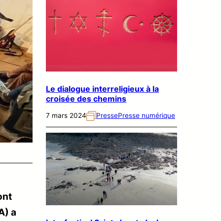
Le dialogue interreligieux à la
croisée des chemins
7 mars 2024
Presse
Presse numérique
ont
A) a