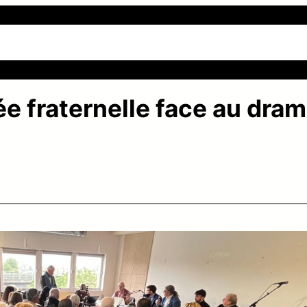
 sommes-nous ?
La Charte
Actions
Actualités
Me
e fraternelle face au dra