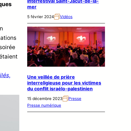
Interfestival Saint-Jacut-de-la-
iques
mer
5 février 2024
Vidéos
on
iations
soirée
étaient
ilés,
Une veillée de prière
interreligieuse pour les victimes
du conflit israélo-palestinien
15 décembre 2023
Presse
Presse numérique