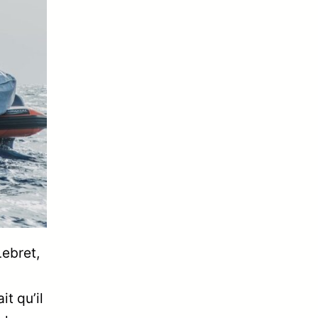
Lebret,
it qu’il