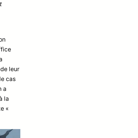
t
on
fice
a
 de leur
le cas
n a
à la
te «