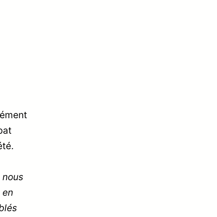
ndément
bat
été.
z nous
s en
blés