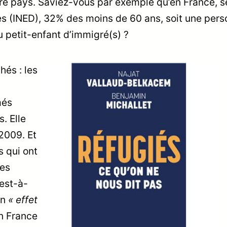
tre pays. Saviez-vous par exemple qu’en France, s
ues (INED), 32% des moins de 60 ans, soit une per
ou petit-enfant d’immigré(s) ?
hés : les
més
. Elle
 2009. Et
 qui ont
les
’est-à-
un
« effet
n France