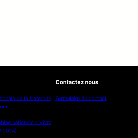
Contactez nous
ionale de la fraternité
Formulaire de contact
rier
lée nationale « Vivre
P 2024)