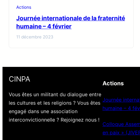
Actions
Journée internationale de la fraternité
humaine – 4 février
11 décembre 2023
CINPA
Actions
Vous êtes un militant du dialogue entre
Journée internat
les cultures et les religions ? Vous êtes
humaine – 4 fév
engagé dans une association
interconvictionnelle ? Rejoignez nous !
Colloque Assemb
en paix » (JIVE