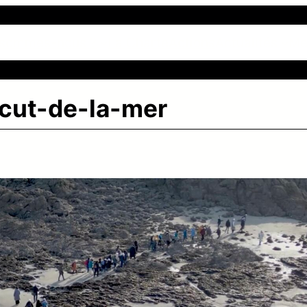
 sommes-nous ?
La Charte
Actions
Actualités
Me
acut-de-la-mer