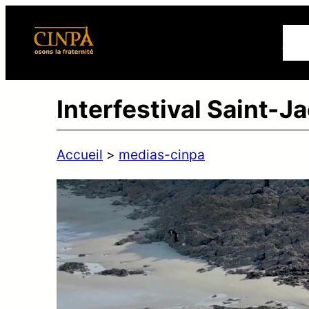
Qui
Interfestival Saint-J
Accueil
>
medias-cinpa