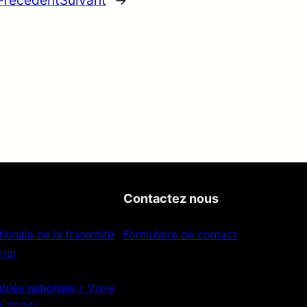
Précédent
Suivant
→
Contactez nous
ionale de la fraternité
Formulaire de contact
rier
lée nationale « Vivre
P 2024)