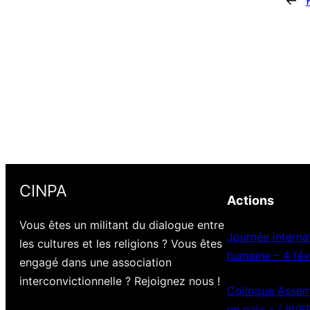
←
CINPA
Actions
Vous êtes un militant du dialogue entre
Journée internat
les cultures et les religions ? Vous êtes
humaine – 4 fév
engagé dans une association
interconvictionnelle ? Rejoignez nous !
Colloque Assemb
en paix » (JIVE