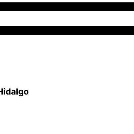
 sommes-nous ?
La Charte
Actions
Actualités
Me
Hidalgo