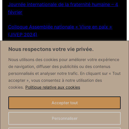
Journée internationale de la fraternité humaine – 4
février
Colloque Assemblée nationale « Vivre en paix »
(JIVEP 2024)
Nous respectons votre vie privée.
Contactez nous
Nous utilisons des cookies pour améliorer votre expérience
de navigation, diffuser des publicités ou des contenus
Formulaire de contact
personnalisés et analyser notre trafic. En cliquant sur « Tout
accepter », vous consentez à notre utilisation des
Réseaux sociaux
cookies.
Politique relative aux cookies
Facebook
Accepter tout
X (Twitter)
Personnaliser
Connexion
·
Mentions légales
·
Politique de confidentialité
·